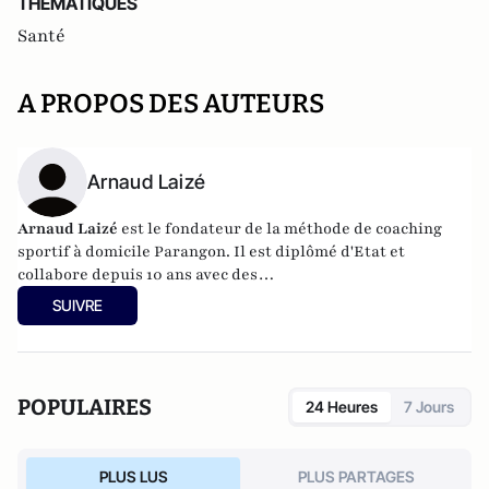
THEMATIQUES
Santé
A PROPOS DES AUTEURS
Arnaud Laizé
Arnaud Laizé
est le fondateur de la méthode de coaching
sportif à domicile
Parangon
. Il est diplômé d
'Etat et
collabore depuis 10 ans avec des
kinésithérapeutes,
mézieristes, ostéopathes, et
SUIVRE
nutritionnistes.
POPULAIRES
24 Heures
7 Jours
PLUS LUS
PLUS PARTAGES