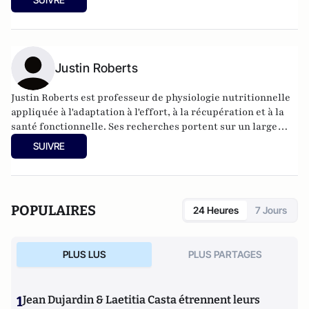
Justin Roberts
Justin Roberts est professeur de physiologie nutritionnelle
appliquée à l'adaptation à l'effort, à la récupération et à la
santé fonctionnelle. Ses recherches portent sur un large
éventail de domaines, notamment l'impact des
SUIVRE
interventions diététiques et nutritionnelles sur l'adaptation
à l'effort, tant sur le plan physiologique que métabolique,
ainsi que sur l'amélioration de la récupération.
POPULAIRES
24 Heures
7 Jours
PLUS LUS
PLUS PARTAGES
1
Jean Dujardin & Laetitia Casta étrennent leurs