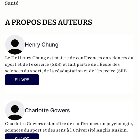
Santé
A PROPOS DES AUTEURS
Henry Chung
Le Dr Henry Chung est maître de conférences en sciences du
sport et de l'exercice (SES) et fait partie de l'École des
sciences du sport, de la réadaptation et de l'exercice (SRES)
de l'université d'Essex. Henry est également le directeur du
SUIVRE
développement de l'employabilité (EDD) de l'école.
Charlotte Gowers
Charlotte Gowers est maître de conférences en psychologie,
sciences du sport et des sens à l'Université Anglia Ruskin.
SUIVRE