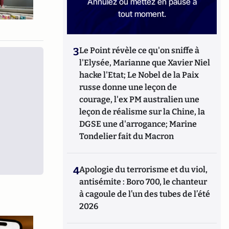
Annulez ou mettez en pause à
tout moment.
3
Le Point révèle ce qu'on sniffe à
l'Elysée, Marianne que Xavier Niel
hacke l'Etat; Le Nobel de la Paix
russe donne une leçon de
courage, l'ex PM australien une
leçon de réalisme sur la Chine, la
DGSE une d'arrogance; Marine
Tondelier fait du Macron
4
Apologie du terrorisme et du viol,
antisémite : Boro 700, le chanteur
à cagoule de l’un des tubes de l’été
2026