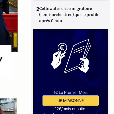
2
Cette autre crise migratoire
(semi-orchestrée) qui se profile
après Ceuta
y
1€ Le Premier Mois
JE M'ABONNE
12€/mois ensuite.