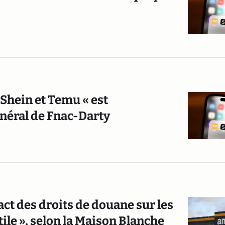
Shein et Temu « est
énéral de Fnac-Darty
ct des droits de douane sur les
tile », selon la Maison Blanche