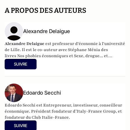
A PROPOS DES AUTEURS
Alexandre Delaigue
Alexandre Delaigue
est
professeur d'
économie
à l'université
de Lille. Il est le co-auteur avec Stéphane Ménia des
livres
Nos phobies économiques
et
Sexe, drogue... et
économie : pas de sujet tabou pour les économistes
(parus
SUIVRE
chez Pearson). Son site :
econoclaste.net
Edoardo Secchi
Edoardo Secchi est Entrepreneur, investisseur, conseilleur
économique. Président fondateur d’Italy-France Group, et
fondateur du Club Italie-France.
SUIVRE