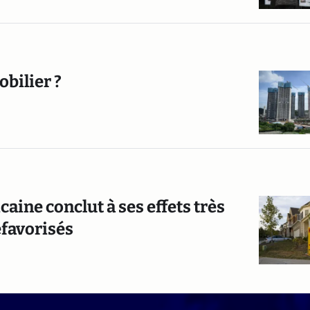
bilier ?
aine conclut à ses effets très
éfavorisés