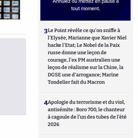
Annulez ou mettez en pause à
tout moment.
3
Le Point révèle ce qu'on sniffe à
l'Elysée, Marianne que Xavier Niel
hacke l'Etat; Le Nobel de la Paix
russe donne une leçon de
courage, l'ex PM australien une
leçon de réalisme sur la Chine, la
DGSE une d'arrogance; Marine
Tondelier fait du Macron
4
Apologie du terrorisme et du viol,
antisémite : Boro 700, le chanteur
à cagoule de l’un des tubes de l’été
2026