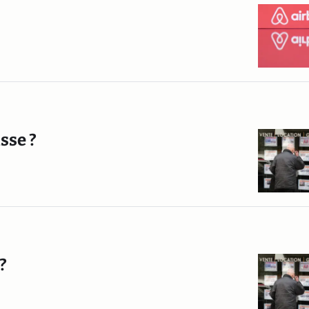
sse ?
?