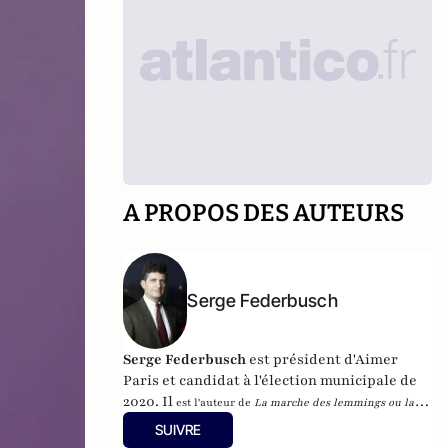
A PROPOS DES AUTEURS
Serge Federbusch
Serge Federbusch
est président d'Aimer
Paris et candidat à l'élection municipale de
2020. Il
est l'auteur de
La marche des lemmings ou la 2e
mort de Charlie
, et de
Nous-Fossoyeurs : le vrai bilan d'un
SUIVRE
fatal quinquennat
, chez Plon.