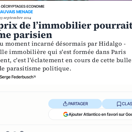
E
›
DÉCRYPTAGES
›
ECONOMIE
AUVAIS MENAGE
23 septembre 2014
rix de l’immobilier pourrai
sme parisien
 du moment incarné désormais par Hidalgo -
ulle immobilière qui s'est formée dans Paris
nt, c'est l'éclatement en cours de cette bulle
de parasitisme politique.
Serge Federbusch
PARTAGER
CLAS
Ajouter Atlantico en favori sur Go