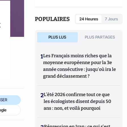
POPULAIRES
24 Heures
7 Jours
t
PLUS LUS
PLUS PARTAGES
1
Les Français moins riches que la
moyenne européenne pour la 3e
année consécutive : jusqu'où ira le
grand déclassement ?
2
L’été 2026 confirme tout ce que
SER
les écologistes disent depuis 50
ans : non, et voilà pourquoi
ogle
Répression en Iran : ce qui s'est