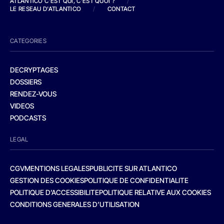
ATLANTICO C'EST QUI, C'EST QUOI ?
/
LE RESEAU D'ATLANTICO
/
CONTACT
CATEGORIES
DECRYPTAGES
DOSSIERS
RENDEZ-VOUS
VIDEOS
PODCASTS
LEGAL
CGV
MENTIONS LEGALES
PUBLICITE SUR ATLANTICO
GESTION DES COOKIES
POLITIQUE DE CONFIDENTIALITE
POLITIQUE D’ACCESSIBILITE
POLITIQUE RELATIVE AUX COOKIES
CONDITIONS GENERALES D’UTILISATION