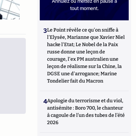
Annulez ou mettez en pause à
tout moment.
3
Le Point révèle ce qu'on sniffe à
l'Elysée, Marianne que Xavier Niel
hacke l'Etat; Le Nobel de la Paix
russe donne une leçon de
courage, l'ex PM australien une
leçon de réalisme sur la Chine, la
DGSE une d'arrogance; Marine
Tondelier fait du Macron
4
Apologie du terrorisme et du viol,
antisémite : Boro 700, le chanteur
à cagoule de l’un des tubes de l’été
2026