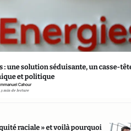
s : une solution séduisante, un casse-têt
que et politique
Emmanuel Cahour
3 min de lecture
uité raciale » et voilà pourquoi