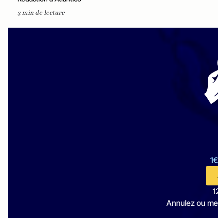
3 min de lecture
1€
1
Annulez ou me