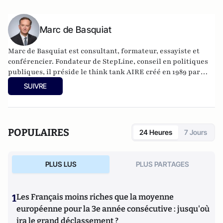
Marc de Basquiat
Marc de Basquiat est consultant, formateur, essayiste et
conférencier. Fondateur de
StepLine
, conseil en politiques
publiques,
il préside le think tank AIRE créé en 1989 par
Henri Guitton
et intervient comme expert GenerationLibre.
SUIVRE
Il est diplômé de Centrale-Supélec, d'ESCP Europe et
docteur en économie de l'université d'Aix-Marseille. Son
dernier ouvrage :
L'ingénieur du revenu universel
, éditions
de L'Observatoire.
POPULAIRES
24 Heures
7 Jours
PLUS LUS
PLUS PARTAGES
1
Les Français moins riches que la moyenne
européenne pour la 3e année consécutive : jusqu'où
ira le grand déclassement ?