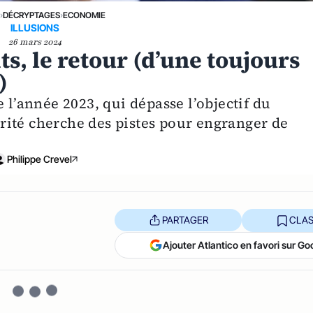
E
›
DÉCRYPTAGES
›
ECONOMIE
ILLUSIONS
26 mars 2024
s, le retour (d’une toujours
)
 l’année 2023, qui dépasse l’objectif du
ité cherche des pistes pour engranger de
Philippe Crevel
PARTAGER
CLAS
Ajouter Atlantico en favori sur Go