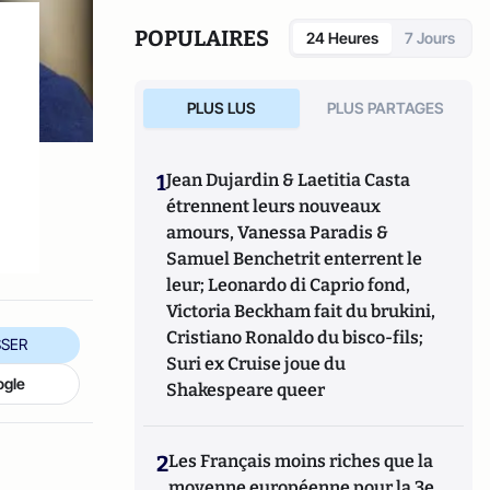
POPULAIRES
24 Heures
7 Jours
PLUS LUS
PLUS PARTAGES
1
Jean Dujardin & Laetitia Casta
étrennent leurs nouveaux
amours, Vanessa Paradis &
Samuel Benchetrit enterrent le
leur; Leonardo di Caprio fond,
Victoria Beckham fait du brukini,
Cristiano Ronaldo du bisco-fils;
SER
Suri ex Cruise joue du
ogle
Shakespeare queer
2
Les Français moins riches que la
moyenne européenne pour la 3e