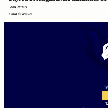
Jean Petaux
6 min de lecture
1€
1