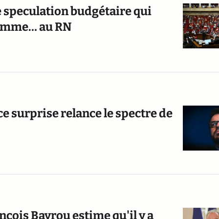
e speculation budgétaire qui
 comme… au RN
ce surprise relance le spectre de
nçois Bayrou estime qu'il y a