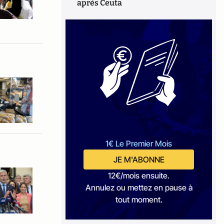
après Ceuta
1€ Le Premier Mois
JE M'ABONNE
12€/mois ensuite.
Annulez ou mettez en pause à
tout moment.