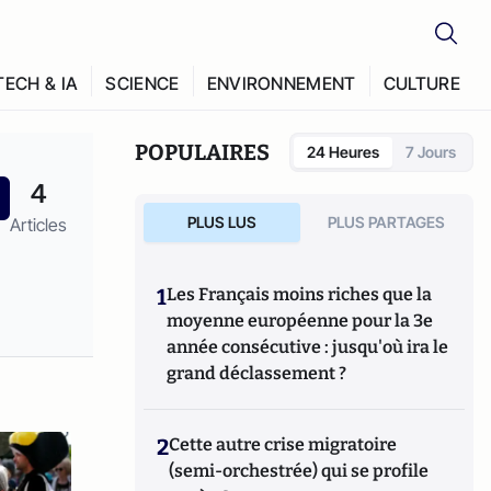
TECH & IA
SCIENCE
ENVIRONNEMENT
CULTURE
POPULAIRES
24 Heures
7 Jours
4
PLUS LUS
PLUS PARTAGES
Articles
1
Les Français moins riches que la
moyenne européenne pour la 3e
année consécutive : jusqu'où ira le
grand déclassement ?
2
Cette autre crise migratoire
(semi-orchestrée) qui se profile