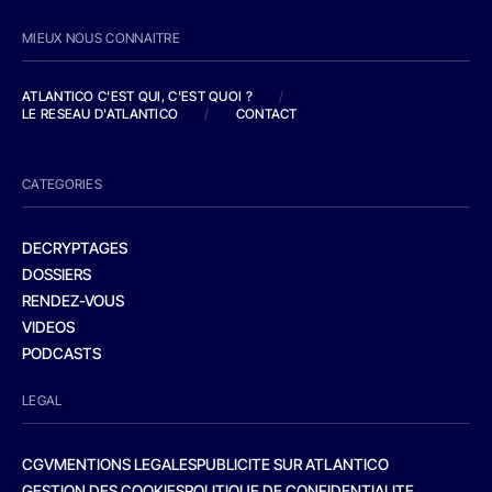
MIEUX NOUS CONNAITRE
ATLANTICO C'EST QUI, C'EST QUOI ?
/
LE RESEAU D'ATLANTICO
/
CONTACT
CATEGORIES
DECRYPTAGES
DOSSIERS
RENDEZ-VOUS
VIDEOS
PODCASTS
LEGAL
CGV
MENTIONS LEGALES
PUBLICITE SUR ATLANTICO
GESTION DES COOKIES
POLITIQUE DE CONFIDENTIALITE