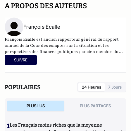
A PROPOS DES AUTEURS
François Ecalle
François Ecalle
est ancien rapporteur général du rapport
annuel de la Cour des comptes sur la situation et les
perspectives des finances publiques ; ancien membre du
Haut Conseil des finances publiques, Président de FIPECO
SUIVRE
et fondateur du site www.fipeco.fr sur les finances
publiques.
POPULAIRES
24 Heures
7 Jours
PLUS LUS
PLUS PARTAGES
1
Les Français moins riches que la moyenne