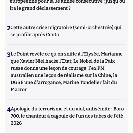
européenne pour la 3e année consécutive : jusqu'où
ira le grand déclassement ?
2
Cette autre crise migratoire (semi-orchestrée) qui
se profile après Ceuta
3
Le Point révèle ce qu'on sniffe à l'Elysée, Marianne
que Xavier Niel hacke l'Etat; Le Nobel de la Paix
russe donne une leçon de courage, l'ex PM
australien une leçon de réalisme sur la Chine, la
DGSE une d'arrogance; Marine Tondelier fait du
Macron
4
Apologie du terrorisme et du viol, antisémite : Boro
700, le chanteur à cagoule de l’un des tubes de l’été
2026