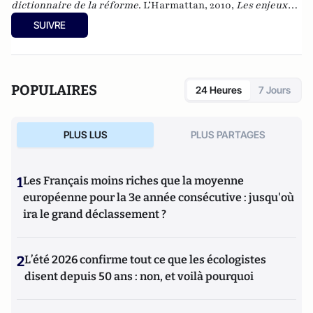
dictionnaire de la réforme
. L’Harmattan, 2010,
Les enjeux
2012 de A à Z
. L’Harmattan, 2012, et
La retraite en liberté
, au
SUIVRE
Cherche-midi, en janvier 2017.
POPULAIRES
24 Heures
7 Jours
PLUS LUS
PLUS PARTAGES
1
Les Français moins riches que la moyenne
européenne pour la 3e année consécutive : jusqu'où
ira le grand déclassement ?
2
L’été 2026 confirme tout ce que les écologistes
disent depuis 50 ans : non, et voilà pourquoi