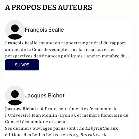
A PROPOS DES AUTEURS
François Ecalle
François Ecalle
est ancien rapporteur général du rapport
annuel de la Cour des comptes sur la situation et les
perspectives des finances publiques ; ancien membre du
Haut Conseil des finances publiques, Président de FIPECO
SUIVRE
et fondateur du site www.fipeco.fr sur les finances
publiques.
Jacques Bichot
Jacques Bichot
est
Professeur émérite d’économie de
l’Université Jean Moulin (Lyon 3), et membre honoraire du
Conseil économique et social.
Ses derniers ouvrages parus sont :
Le Labyrinthe
aux
éditions des Belles Lettres en 2015
, Retraites : le