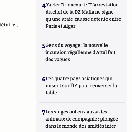
4
Xavier Driencourt : "L’arrestation
du chef de la DZ Mafia ne signe
qu’une vraie-fausse détente entre
étaire ,
Paris et Alger"
5
Gens du voyage : la nouvelle
incursion régalienne d'Attal fait
des vagues
6
Ces quatre pays asiatiques qui
misent sur l’IA pour renverser la
table
7
Les singes ont eux aussi des
animaux de compagnie : plongée
dans le monde des amitiés inter-