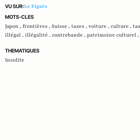
Le Figaro
VU SUR:
MOTS-CLES
Japon ,
frontières ,
Suisse ,
taxes ,
voiture ,
culture ,
ta
illégal ,
illégalité ,
contrebande ,
patrimoine culturel 
THEMATIQUES
Insolite