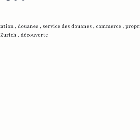
xation ,
douanes ,
service des douanes ,
commerce ,
propri
,
Zurich ,
découverte