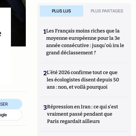
PLUS LUS
PLUS PARTAGES
e
1
Les Français moins riches que la
moyenne européenne pour la 3e
année consécutive : jusqu'où ira le
grand déclassement ?
2
L’été 2026 confirme tout ce que
les écologistes disent depuis 50
ans : non, et voilà pourquoi
SER
3
Répression en Iran : ce qui s'est
vraiment passé pendant que
ogle
Paris regardait ailleurs