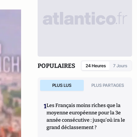
POPULAIRES
24 Heures
7 Jours
PLUS LUS
PLUS PARTAGES
1
Les Français moins riches que la
moyenne européenne pour la 3e
année consécutive : jusqu'où ira le
grand déclassement ?