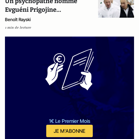
Un psychopathe nommé
Evguéni Prigojine…
Benoît Rayski
1 min de lecture
1€ Le Premier Mois
JE M'ABONNE