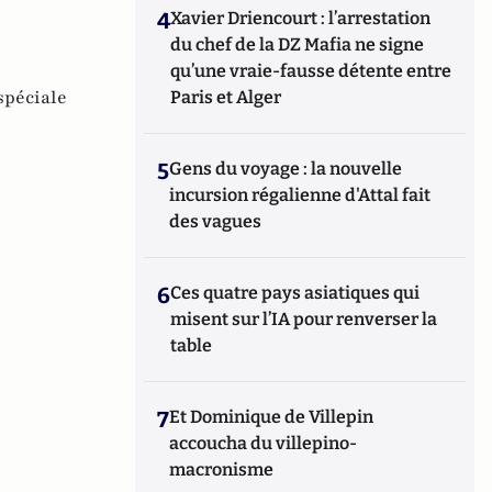
4
Xavier Driencourt : l’arrestation
du chef de la DZ Mafia ne signe
qu’une vraie-fausse détente entre
spéciale
Paris et Alger
5
Gens du voyage : la nouvelle
incursion régalienne d'Attal fait
des vagues
6
Ces quatre pays asiatiques qui
misent sur l’IA pour renverser la
table
7
Et Dominique de Villepin
accoucha du villepino-
macronisme