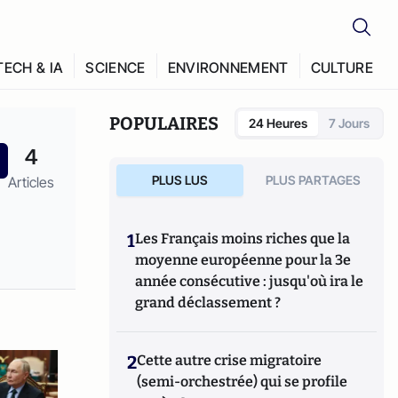
TECH & IA
SCIENCE
ENVIRONNEMENT
CULTURE
POPULAIRES
24 Heures
7 Jours
4
PLUS LUS
PLUS PARTAGES
Articles
1
Les Français moins riches que la
moyenne européenne pour la 3e
année consécutive : jusqu'où ira le
grand déclassement ?
2
Cette autre crise migratoire
(semi-orchestrée) qui se profile