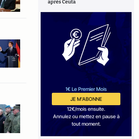
après Ceuta
1€ Le Premier Mois
JE M'ABONNE
12€/mois ensuite.
Annulez ou mettez en pause à
tout moment.