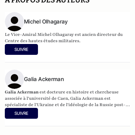
A PROPOS DES AUTEURS
Michel Olhagaray
Le Vice-Amiral Michel Olhagaray est ancien directeur du
Centre des hautes études militaires.
SUIVRE
Galia Ackerman
Galia Ackerman
est docteure en histoire et chercheuse
associée à l'université de Caen, Galia Ackerman est
spécialiste de l'Ukraine et de l'idéologie de la Russie post-
soviétique. Elle a été journaliste à RFI et à la revue
SUIVRE
Politique internationale. Elle est notamment l'auteure, aux
éditions Premier Parallèle, de Traverser Tchernobyl (2016,
rééd augmentée 2022). Elle a cofondé la revue Desk-Russie.