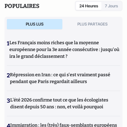
Elle a également dirigé le numéro 77 de La Règle du jeu
POPULAIRES
24 Heures
7 Jours
consacré à l'Ukraine (octobre 2022).
PLUS LUS
PLUS PARTAGES
1
Les Français moins riches que la moyenne
européenne pour la 3e année consécutive : jusqu'où
ira le grand déclassement ?
2
Répression en Iran : ce qui s'est vraiment passé
pendant que Paris regardait ailleurs
3
L’été 2026 confirme tout ce que les écologistes
disent depuis 50 ans : non, et voilà pourquoi
4
Immigration : les (très) faux-semblants européens