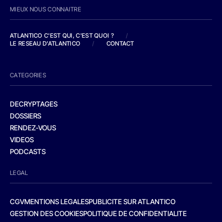
MIEUX NOUS CONNAITRE
ATLANTICO C'EST QUI, C'EST QUOI ?
/
LE RESEAU D'ATLANTICO
/
CONTACT
CATEGORIES
DECRYPTAGES
DOSSIERS
RENDEZ-VOUS
VIDEOS
PODCASTS
LEGAL
CGV
MENTIONS LEGALES
PUBLICITE SUR ATLANTICO
GESTION DES COOKIES
POLITIQUE DE CONFIDENTIALITE