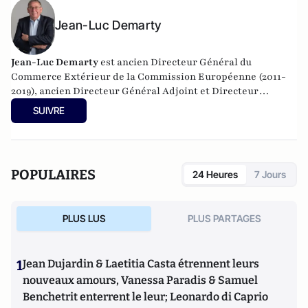
Jean-Luc Demarty
Jean-Luc Demarty
est ancien Directeur Général du
Commerce Extérieur de la Commission Européenne (2011-
2019), ancien Directeur Général Adjoint et Directeur
Général de l'Agriculture de la Commission Européenne
SUIVRE
(2000-2010) et ancien Conseiller au cabinet de Jacques
Delors (1981-1984; 1988-1995).
POPULAIRES
24 Heures
7 Jours
PLUS LUS
PLUS PARTAGES
1
Jean Dujardin & Laetitia Casta étrennent leurs
nouveaux amours, Vanessa Paradis & Samuel
Benchetrit enterrent le leur; Leonardo di Caprio