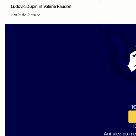
Ludovic Dupin
et
Valérie Faudon
1 min de lecture
1€
1
Annulez ou me