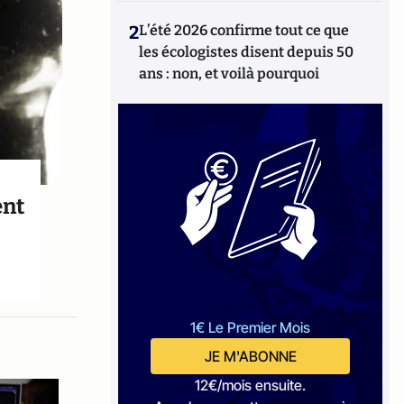
2
L’été 2026 confirme tout ce que
les écologistes disent depuis 50
ans : non, et voilà pourquoi
ent
1€ Le Premier Mois
JE M'ABONNE
12€/mois ensuite.