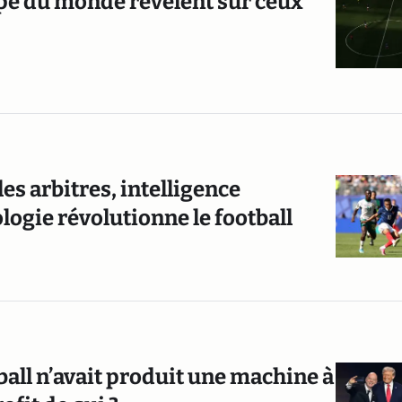
upe du monde révèlent sur ceux
s arbitres, intelligence
ologie révolutionne le football
ball n’avait produit une machine à