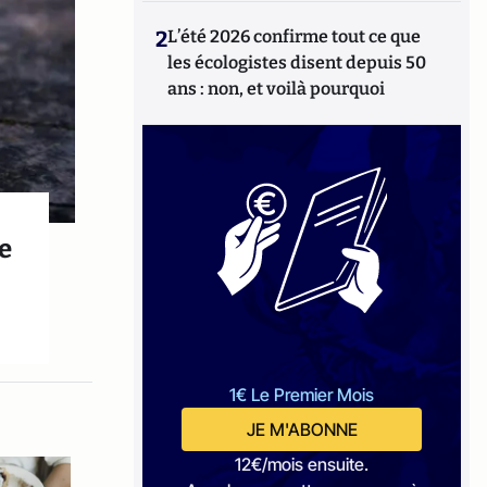
2
L’été 2026 confirme tout ce que
les écologistes disent depuis 50
ans : non, et voilà pourquoi
e
1€ Le Premier Mois
JE M'ABONNE
12€/mois ensuite.