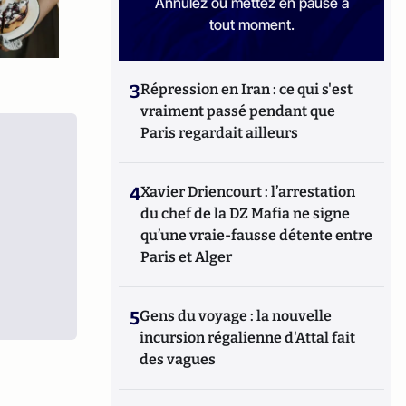
Annulez ou mettez en pause à
tout moment.
3
Répression en Iran : ce qui s'est
vraiment passé pendant que
Paris regardait ailleurs
4
Xavier Driencourt : l’arrestation
du chef de la DZ Mafia ne signe
qu’une vraie-fausse détente entre
Paris et Alger
5
Gens du voyage : la nouvelle
incursion régalienne d'Attal fait
des vagues