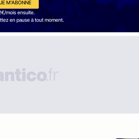
JE M'ABONNE
2€/mois ensuite.
ttez en pause à tout moment.