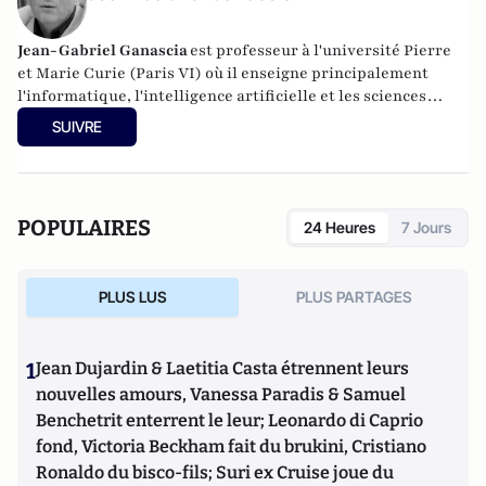
Jean-Gabriel Ganascia
est
professeur à l'
université Pierre
et Marie Curie
(Paris VI) où il enseigne principalement
l'informatique, l'intelligence artificielle et les sciences
cognitives. Il poursuit des recherches au sein du
LIP6
, dans
SUIVRE
le
thème APA
du pôle IA où il anime l'équipe
ACASA
.
POPULAIRES
24 Heures
7 Jours
PLUS LUS
PLUS PARTAGES
1
Jean Dujardin & Laetitia Casta étrennent leurs
nouvelles amours, Vanessa Paradis & Samuel
Benchetrit enterrent le leur; Leonardo di Caprio
fond, Victoria Beckham fait du brukini, Cristiano
Ronaldo du bisco-fils; Suri ex Cruise joue du