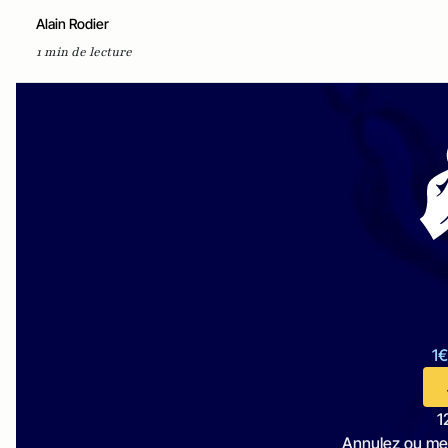
Alain Rodier
1 min de lecture
1€
1
Annulez ou me