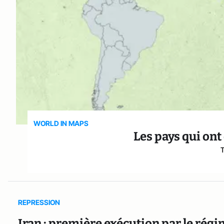
WORLD IN MAPS
Les pays qui on
T
REPRESSION
Iran : première exécution par le ré