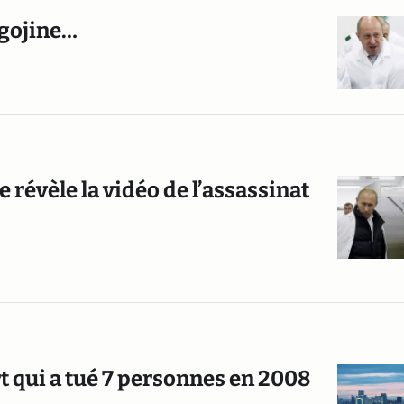
gojine…
 révèle la vidéo de l’assassinat
 qui a tué 7 personnes en 2008