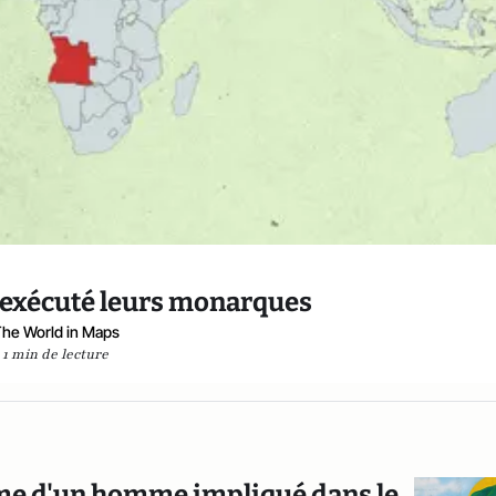
t exécuté leurs monarques
he World in Maps
1 min de lecture
gime d'un homme impliqué dans le