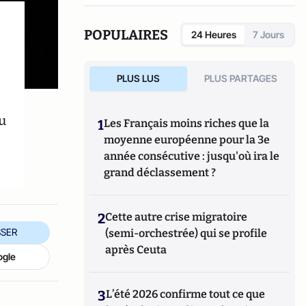
réseaux sociaux qui explore les dynamiques
du crime organisé et ses représentations.
POPULAIRES
24 Heures
7 Jours
PLUS LUS
PLUS PARTAGES
eu
1
Les Français moins riches que la
moyenne européenne pour la 3e
année consécutive : jusqu'où ira le
grand déclassement ?
2
Cette autre crise migratoire
SER
(semi-orchestrée) qui se profile
après Ceuta
ogle
3
L’été 2026 confirme tout ce que