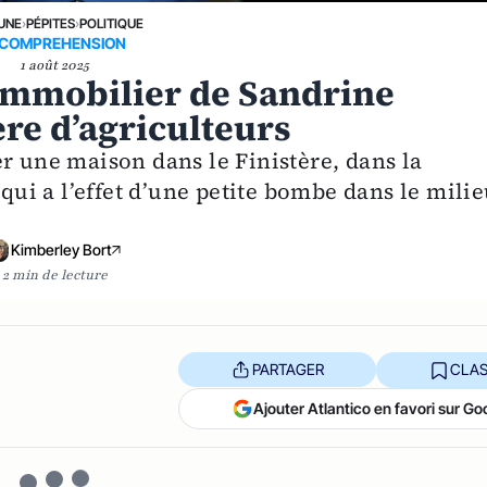
 UNE
›
PÉPITES
›
POLITIQUE
NCOMPREHENSION
1 août 2025
 immobilier de Sandrine
ère d’agriculteurs
r une maison dans le Finistère, dans la
i a l’effet d’une petite bombe dans le mili
Kimberley Bort
2 min de lecture
PARTAGER
CLAS
Ajouter Atlantico en favori sur Go