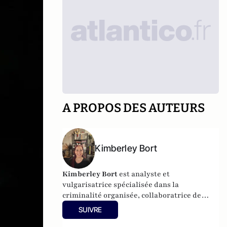
A PROPOS DES AUTEURS
Kimberley Bort
Kimberley Bort
est analyste et
vulgarisatrice spécialisée dans la
criminalité organisée, collaboratrice de
CrimOrg.com et à la tête de
Mobstars
SUIVRE
Stories
, un projet de contenus sur les