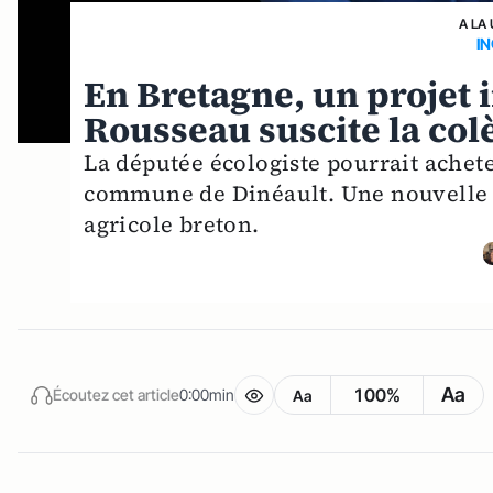
A LA
I
En Bretagne, un projet
Rousseau suscite la col
La députée écologiste pourrait achete
commune de Dinéault. Une nouvelle qu
agricole breton.
Aa
100%
Écoutez cet article
0:00min
Aa