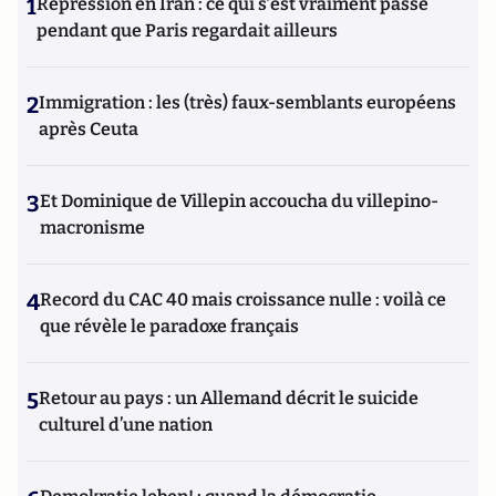
1
Répression en Iran : ce qui s'est vraiment passé
pendant que Paris regardait ailleurs
2
Immigration : les (très) faux-semblants européens
après Ceuta
3
Et Dominique de Villepin accoucha du villepino-
macronisme
4
Record du CAC 40 mais croissance nulle : voilà ce
que révèle le paradoxe français
5
Retour au pays : un Allemand décrit le suicide
culturel d’une nation