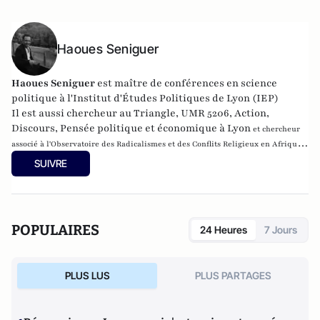
Haoues Seniguer
Haoues Seniguer
est maître de conférences en science
politique à l'Institut d'Études Politiques de Lyon (IEP)
Il est aussi chercheur au Triangle, UMR 5206, Action,
Discours, Pensée politique et économique à Lyon
et chercheur
associé à l'Observatoire des Radicalismes et des Conflits Religieux en Afrique
(ORCRA), Centre d'Études des Religions (CER), UFR des Civilisations,Religions,
SUIVRE
Arts et Communication (CRAC), Université Gaston-Berger, Saint-Louis du
Sénégal.
POPULAIRES
24 Heures
7 Jours
PLUS LUS
PLUS PARTAGES