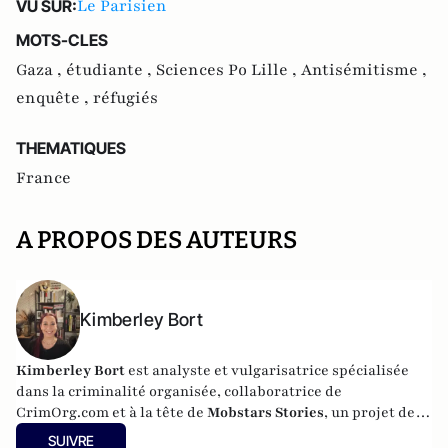
Le Parisien
VU SUR:
MOTS-CLES
Gaza ,
étudiante ,
Sciences Po Lille ,
Antisémitisme ,
enquête ,
réfugiés
THEMATIQUES
France
A PROPOS DES AUTEURS
Kimberley Bort
Kimberley Bort
est analyste et vulgarisatrice spécialisée
dans la criminalité organisée, collaboratrice de
CrimOrg.com et à la tête de
Mobstars Stories
, un projet de
contenus sur les réseaux sociaux qui explore les
SUIVRE