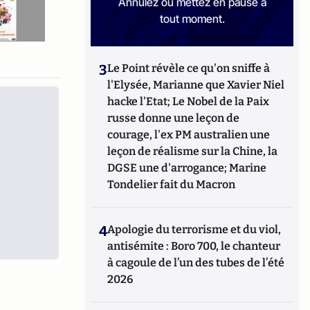
Annulez ou mettez en pause à
tout moment.
3
Le Point révèle ce qu'on sniffe à
l'Elysée, Marianne que Xavier Niel
hacke l'Etat; Le Nobel de la Paix
russe donne une leçon de
courage, l'ex PM australien une
leçon de réalisme sur la Chine, la
DGSE une d'arrogance; Marine
Tondelier fait du Macron
4
Apologie du terrorisme et du viol,
antisémite : Boro 700, le chanteur
à cagoule de l’un des tubes de l’été
2026