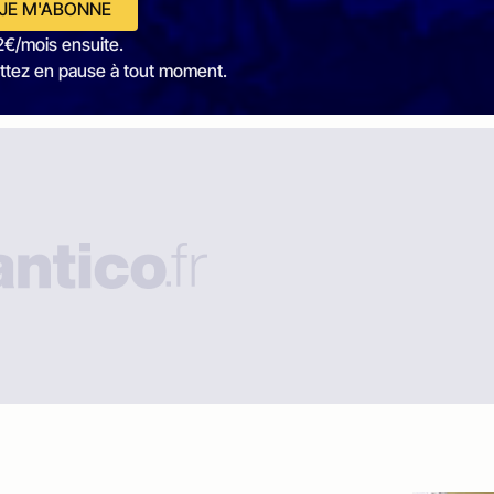
JE M'ABONNE
2€/mois ensuite.
ttez en pause à tout moment.