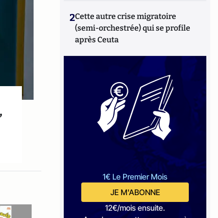
2
Cette autre crise migratoire
(semi-orchestrée) qui se profile
après Ceuta
,
1€ Le Premier Mois
JE M'ABONNE
12€/mois ensuite.