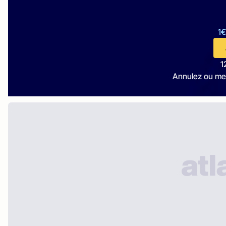
1€
1
Annulez ou me