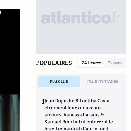
POPULAIRES
24 Heures
7 Jours
PLUS LUS
PLUS PARTAGES
1
Jean Dujardin & Laetitia Casta
étrennent leurs nouveaux
amours, Vanessa Paradis &
Samuel Benchetrit enterrent le
leur; Leonardo di Caprio fond,