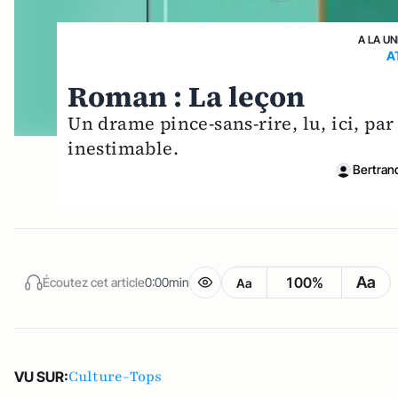
A LA UN
A
Roman : La leçon
Un drame pince-sans-rire, lu, ici, p
inestimable.
Bertran
Aa
100%
Écoutez cet article
0:00min
Aa
Culture-Tops
VU SUR: