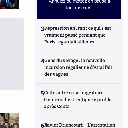
Annulez ou mettez en pause à
tout moment.
3
Répression en Iran : ce qui s'est
vraiment passé pendant que
Paris regardait ailleurs
4
Gens du voyage : la nouvelle
incursion régalienne d'Attal fait
des vagues
5
Cette autre crise migratoire
(semi-orchestrée) qui se profile
après Ceuta
6
Xavier Driencourt : "L’arrestation