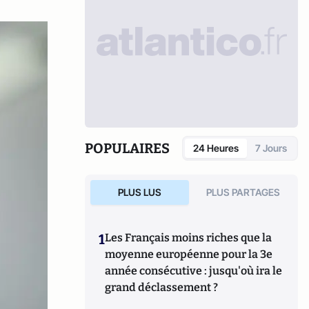
POPULAIRES
24 Heures
7 Jours
PLUS LUS
PLUS PARTAGES
1
Les Français moins riches que la
moyenne européenne pour la 3e
année consécutive : jusqu'où ira le
grand déclassement ?