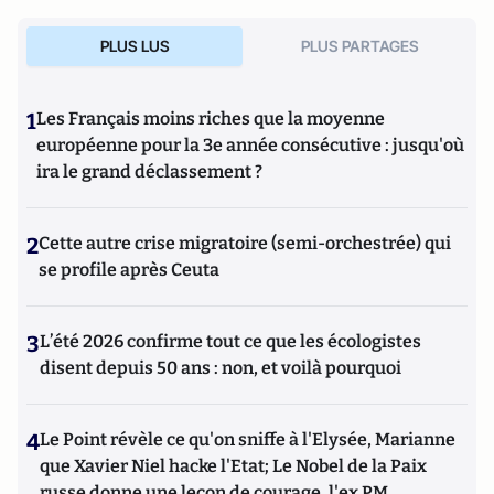
PLUS LUS
PLUS PARTAGES
1
Les Français moins riches que la moyenne
européenne pour la 3e année consécutive : jusqu'où
ira le grand déclassement ?
2
Cette autre crise migratoire (semi-orchestrée) qui
se profile après Ceuta
3
L’été 2026 confirme tout ce que les écologistes
disent depuis 50 ans : non, et voilà pourquoi
4
Le Point révèle ce qu'on sniffe à l'Elysée, Marianne
que Xavier Niel hacke l'Etat; Le Nobel de la Paix
russe donne une leçon de courage, l'ex PM