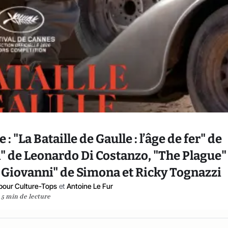
 "La Bataille de Gaulle : l’âge de fer" de
i" de Leonardo Di Costanzo, "The Plague"
t Giovanni" de Simona et Ricky Tognazzi
pour Culture-Tops
et
Antoine Le Fur
5 min de lecture