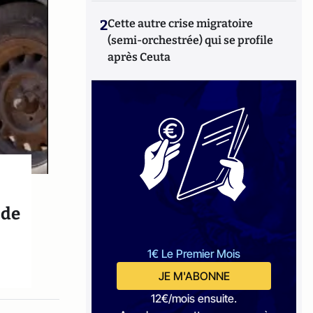
2
Cette autre crise migratoire
(semi-orchestrée) qui se profile
après Ceuta
 de
1€ Le Premier Mois
JE M'ABONNE
12€/mois ensuite.