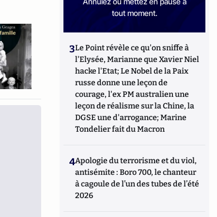
Annulez ou mettez en pause à
tout moment.
3
Le Point révèle ce qu'on sniffe à
l'Elysée, Marianne que Xavier Niel
hacke l'Etat; Le Nobel de la Paix
russe donne une leçon de
courage, l'ex PM australien une
leçon de réalisme sur la Chine, la
DGSE une d'arrogance; Marine
Tondelier fait du Macron
4
Apologie du terrorisme et du viol,
antisémite : Boro 700, le chanteur
à cagoule de l’un des tubes de l’été
2026