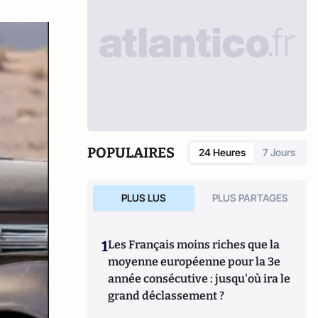
POPULAIRES
24 Heures
7 Jours
PLUS LUS
PLUS PARTAGES
1
Les Français moins riches que la
moyenne européenne pour la 3e
année consécutive : jusqu'où ira le
grand déclassement ?