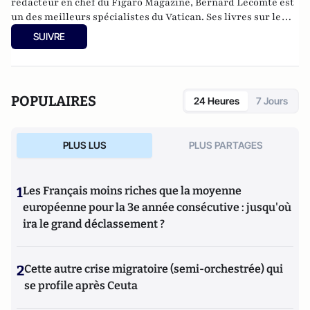
rédacteur en chef du Figaro Magazine, Bernard Lecomte est
un des meilleurs spécialistes du Vatican. Ses livres sur le
sujet font autorité, notamment sa biographie de Jean-Paul II
SUIVRE
qui fut un succès mondial. Il a publié
Tous les secrets du
Vatican
chez Perrin et
France-Vatican : Deux siècles de
guerre secrète
(Perrin, 2024).
POPULAIRES
24 Heures
7 Jours
PLUS LUS
PLUS PARTAGES
1
Les Français moins riches que la moyenne
européenne pour la 3e année consécutive : jusqu'où
ira le grand déclassement ?
2
Cette autre crise migratoire (semi-orchestrée) qui
se profile après Ceuta