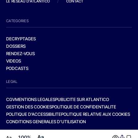
LE RESEAU D'ATLANTICO
/
CONTACT
CATEGORIES
DECRYPTAGES
DOSSIERS
RENDEZ-VOUS
VIDEOS
PODCASTS
LEGAL
CGV
MENTIONS LEGALES
PUBLICITE SUR ATLANTICO
GESTION DES COOKIES
POLITIQUE DE CONFIDENTIALITE
POLITIQUE D’ACCESSIBILITE
POLITIQUE RELATIVE AUX COOKIES
CONDITIONS GENERALES D’UTILISATION
Aa
100%
Aa