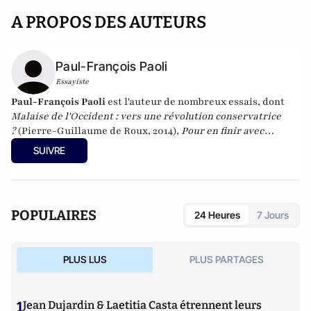
A PROPOS DES AUTEURS
Paul-François Paoli
Essayiste
Paul-François Paoli
est l'auteur de nombreux essais, dont
Malaise de l'Occident : vers une révolution conservatrice
?
(Pierre-Guillaume de Roux, 2014),
Pour en finir avec
l'idéologie antiraciste
(2012) et
Quand la gauche agonise
SUIVRE
(
2016). En 2023, il a publié
Une histoire de la Corse française
(Tallandier). Il vient de publier "La Tentation de Paris
(Quand le journalisme était un roman)" aux éditions de
Paris.
POPULAIRES
24 Heures
7 Jours
PLUS LUS
PLUS PARTAGES
1
Jean Dujardin & Laetitia Casta étrennent leurs