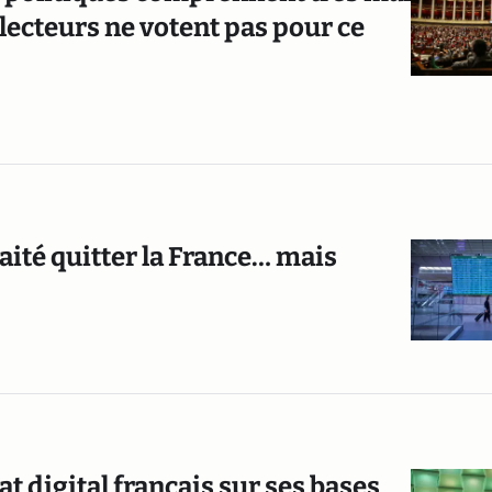
 électeurs ne votent pas pour ce
aité quitter la France… mais
at digital français sur ses bases