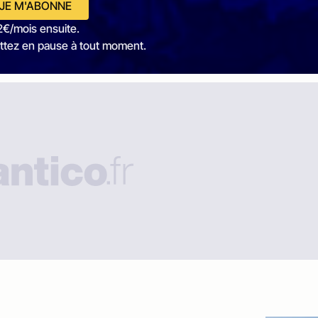
JE M'ABONNE
2€/mois ensuite.
ttez en pause à tout moment.