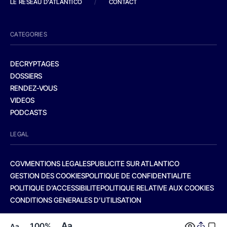
LE RESEAU D'ATLANTICO
/
CONTACT
CATEGORIES
DECRYPTAGES
DOSSIERS
RENDEZ-VOUS
VIDEOS
PODCASTS
LEGAL
CGV
MENTIONS LEGALES
PUBLICITE SUR ATLANTICO
GESTION DES COOKIES
POLITIQUE DE CONFIDENTIALITE
POLITIQUE D’ACCESSIBILITE
POLITIQUE RELATIVE AUX COOKIES
CONDITIONS GENERALES D’UTILISATION
Aa
100%
Aa