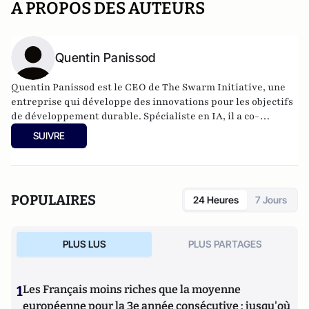
A PROPOS DES AUTEURS
Quentin Panissod
Quentin Panissod est le CEO de The Swarm Initiative, une
entreprise qui développe des innovations pour les objectifs
de développement durable. Spécialiste en IA, il a co-
construit plusieurs grands projets d'IA avec plusieurs
SUIVRE
grandes entreprises et associations dans de nombreux
secteurs (construction, énergie, santé, environnement
notamment).
POPULAIRES
24 Heures
7 Jours
PLUS LUS
PLUS PARTAGES
1
Les Français moins riches que la moyenne
européenne pour la 3e année consécutive : jusqu'où