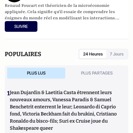
Renaud Foucart est théoricien de la microéconomie
appliquée. Cela signifie qu'il essaie de comprendre les
énigmes du monde réel en modélisant les interactions
stratégiques. Cela l'a amené à travailler sur des sujets aussi
SUIVRE
différents que les interdictions de fumer, la finance
islamique, les normes et l'innovation, les accords
environnementaux, la planification urbaine, le retour du
vinyle, les agrégateurs de recherche en ligne et l'impact des
POPULAIRES
24 Heures
7 Jours
tribunaux d'audit sur la sélection des hommes politiques. Il
est titulaire d'un doctorat de l'Université libre de Bruxelles.
Depuis, il a travaillé à Oxford, Berlin, Nottingham et
PLUS LUS
PLUS PARTAGES
maintenant à l'université de Lancaster.
1
Jean Dujardin & Laetitia Casta étrennent leurs
nouveaux amours, Vanessa Paradis & Samuel
Benchetrit enterrent le leur; Leonardo di Caprio
fond, Victoria Beckham fait du brukini, Cristiano
Ronaldo du bisco-fils; Suri ex Cruise joue du
Shakespeare queer