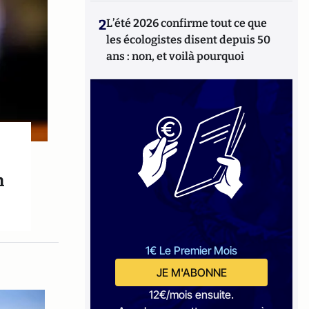
2
L’été 2026 confirme tout ce que
les écologistes disent depuis 50
ans : non, et voilà pourquoi
h
1€ Le Premier Mois
JE M'ABONNE
12€/mois ensuite.