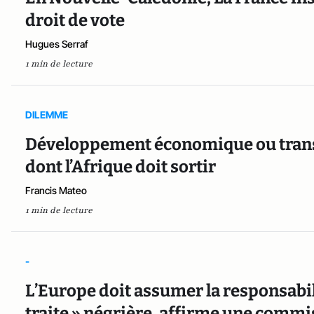
droit de vote
Hugues Serraf
1 min de lecture
DILEMME
Développement économique ou transi
dont l’Afrique doit sortir
Francis Mateo
1 min de lecture
-
L’Europe doit assumer la responsabili
traite » négrière, affirme une comm