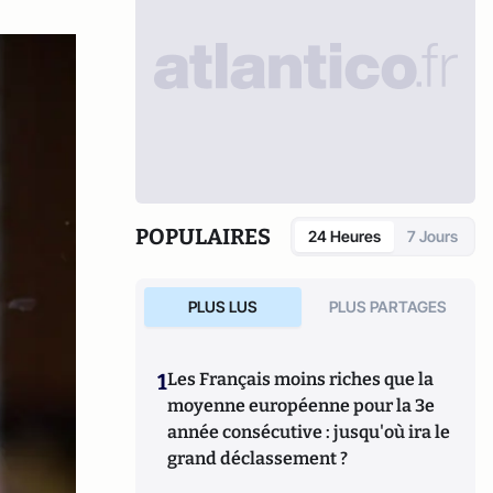
POPULAIRES
24 Heures
7 Jours
PLUS LUS
PLUS PARTAGES
1
Les Français moins riches que la
moyenne européenne pour la 3e
année consécutive : jusqu'où ira le
grand déclassement ?