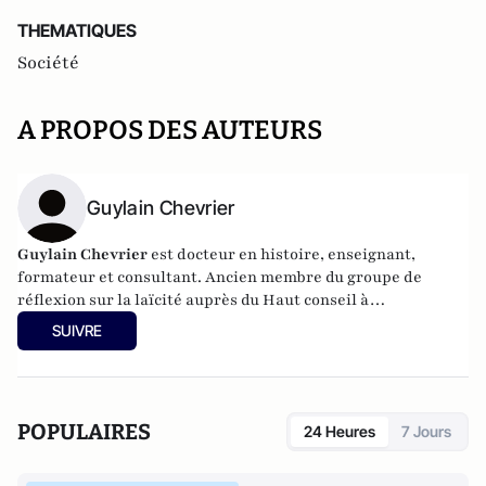
THEMATIQUES
Société
A PROPOS DES AUTEURS
Guylain Chevrier
Guylain Chevrier
est docteur en histoire, enseignant,
formateur et consultant. Ancien membre du groupe de
réflexion sur la laïcité auprès du Haut conseil à
l’intégration. Dernier ouvrage :
Laïcité, émancipation et
SUIVRE
travail social,
L’Harmattan, sous la direction de Guylain
Chevrier, juillet 2017, 270 pages.
POPULAIRES
24 Heures
7 Jours