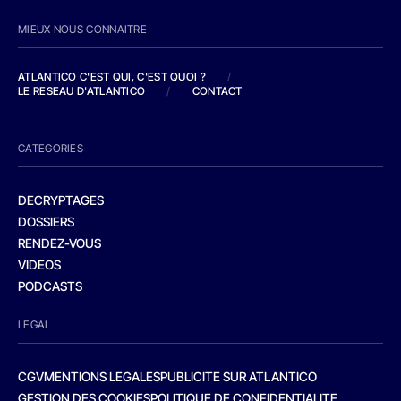
MIEUX NOUS CONNAITRE
ATLANTICO C'EST QUI, C'EST QUOI ?
/
LE RESEAU D'ATLANTICO
/
CONTACT
CATEGORIES
DECRYPTAGES
DOSSIERS
RENDEZ-VOUS
VIDEOS
PODCASTS
LEGAL
CGV
MENTIONS LEGALES
PUBLICITE SUR ATLANTICO
GESTION DES COOKIES
POLITIQUE DE CONFIDENTIALITE