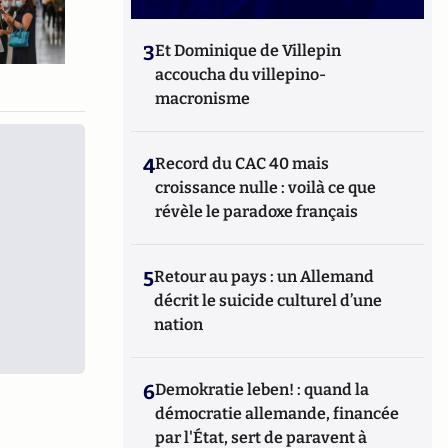
3
Et Dominique de Villepin
accoucha du villepino-
macronisme
4
Record du CAC 40 mais
croissance nulle : voilà ce que
révèle le paradoxe français
5
Retour au pays : un Allemand
décrit le suicide culturel d’une
nation
6
Demokratie leben! : quand la
démocratie allemande, financée
par l'État, sert de paravent à