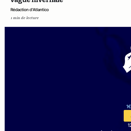
Rédaction d'Atlantico
1 min de lecture
1€
1