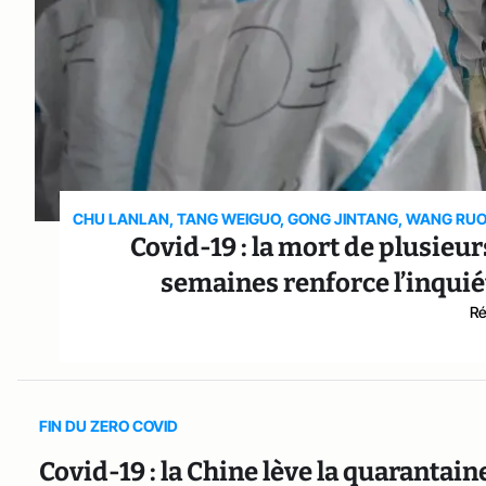
CHU LANLAN, TANG WEIGUO, GONG JINTANG, WANG RUOJ
Covid-19 : la mort de plusieu
semaines renforce l’inquié
Ré
FIN DU ZERO COVID
Covid-19 : la Chine lève la quarantai