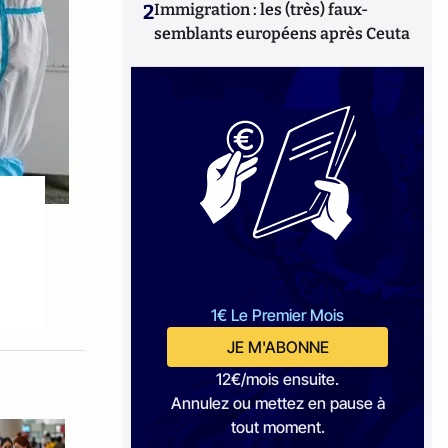
2
Immigration : les (très) faux-
semblants européens après Ceuta
1€ Le Premier Mois
JE M'ABONNE
12€/mois ensuite.
Annulez ou mettez en pause à
tout moment.