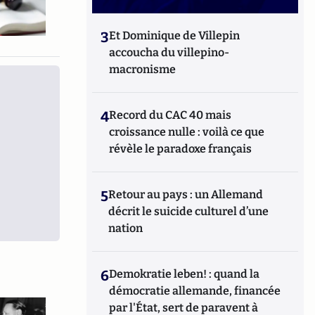
3
Et Dominique de Villepin
accoucha du villepino-
macronisme
4
Record du CAC 40 mais
croissance nulle : voilà ce que
révèle le paradoxe français
5
Retour au pays : un Allemand
décrit le suicide culturel d’une
nation
6
Demokratie leben! : quand la
démocratie allemande, financée
par l'État, sert de paravent à