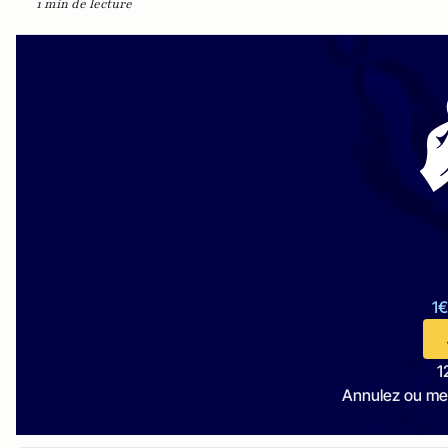
1 min de lecture
1€
1
Annulez ou me