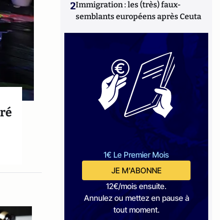
2
Immigration : les (très) faux-
semblants européens après Ceuta
éré
1€ Le Premier Mois
JE M'ABONNE
12€/mois ensuite.
Annulez ou mettez en pause à
tout moment.