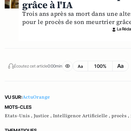
grâce à l'IA
Trois ans après sa mort dans une alte
pour le procès de son meurtrier grâc
La Rédac
Aa
100%
Écoutez cet article
0:00min
Aa
ActuOrange
VU SUR:
MOTS-CLES
Etats-Unis ,
Justice ,
Intelligence Artificielle ,
procès ,
THEMATIQUES