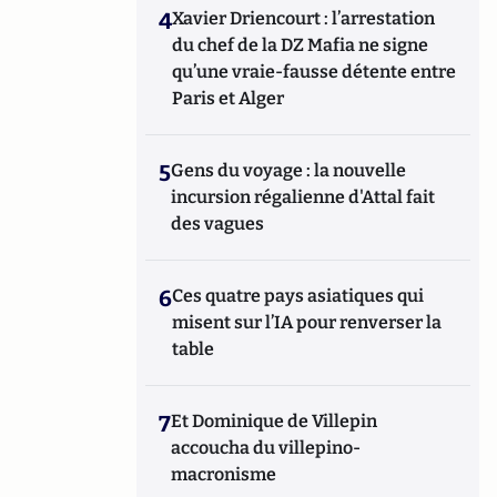
4
Xavier Driencourt : l’arrestation
du chef de la DZ Mafia ne signe
qu’une vraie-fausse détente entre
Paris et Alger
5
Gens du voyage : la nouvelle
incursion régalienne d'Attal fait
des vagues
6
Ces quatre pays asiatiques qui
misent sur l’IA pour renverser la
table
7
Et Dominique de Villepin
accoucha du villepino-
macronisme