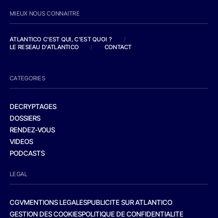
MIEUX NOUS CONNAITRE
ATLANTICO C'EST QUI, C'EST QUOI ?
/
LE RESEAU D'ATLANTICO
/
CONTACT
CATEGORIES
DECRYPTAGES
DOSSIERS
RENDEZ-VOUS
VIDEOS
PODCASTS
LEGAL
CGV
MENTIONS LEGALES
PUBLICITE SUR ATLANTICO
GESTION DES COOKIES
POLITIQUE DE CONFIDENTIALITE