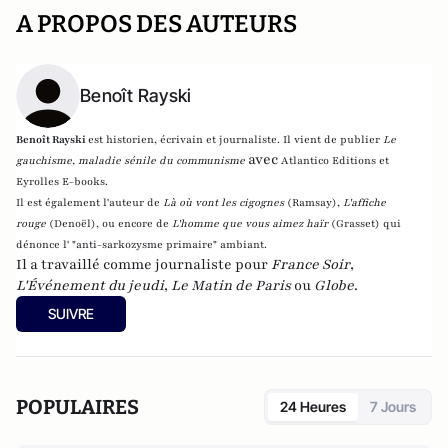
A PROPOS DES AUTEURS
Benoît Rayski
Benoît Rayski
est historien, écrivain et journaliste. Il vient de publier
Le
avec
gauchisme, maladie sénile du communisme
Atlantico Editions et
Eyrolles E-books.
Il est également l'auteur de
Là où vont les cigognes
(Ramsay),
L'affiche
rouge
(Denoël), ou encore de
L'homme que vous aimez haïr
(Grasset)
qui
dénonce l' "anti-sarkozysme primaire" ambiant.
Il a travaillé comme journaliste pour
France Soir
,
L'Événement du jeudi
,
Le Matin de Paris
ou
Globe
.
SUIVRE
POPULAIRES
24 Heures
7 Jours