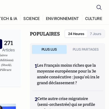
TECH & IA
SCIENCE
ENVIRONNEMENT
CULTURE
POPULAIRES
24 Heures
7 Jours
271
PLUS LUS
PLUS PARTAGES
Articles
faires
Editions).
 (Stock),
1
Les Français moins riches que la
Pilleurs
moyenne européenne pour la 3e
année consécutive : jusqu'où ira le
grand déclassement ?
2
Cette autre crise migratoire
(semi-orchestrée) qui se profile