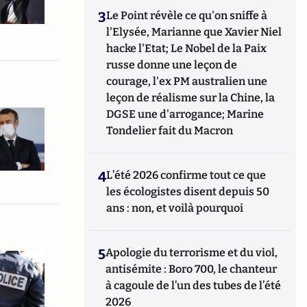
3
Le Point révèle ce qu'on sniffe à
l'Elysée, Marianne que Xavier Niel
hacke l'Etat; Le Nobel de la Paix
russe donne une leçon de
courage, l'ex PM australien une
leçon de réalisme sur la Chine, la
DGSE une d'arrogance; Marine
Tondelier fait du Macron
4
L’été 2026 confirme tout ce que
les écologistes disent depuis 50
ans : non, et voilà pourquoi
5
Apologie du terrorisme et du viol,
antisémite : Boro 700, le chanteur
à cagoule de l’un des tubes de l’été
2026