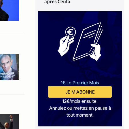
après Ceuta
1€ Le Premier Mois
JE M'ABONNE
12€/mois ensuite.
Annulez ou mettez en pause à
tout moment.