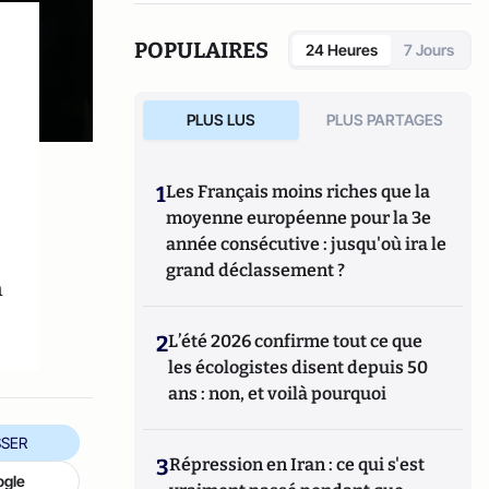
(Fauves –Editions). Il est également l’auteur
d’une quinzaine de livres parmi lesquels
POPULAIRES
24 Heures
7 Jours
L’Argent facile, dictionnaire de la corruption
en France (Stock), Le roman d’un séducteur,
les secrets de Roland Dumas (Jean-Claude
PLUS LUS
PLUS PARTAGES
Lattès), La République des imposteurs
(L’Archipel), Pilleurs d’Afrique (Editions du
Cerf).
1
Les Français moins riches que la
moyenne européenne pour la 3e
année consécutive : jusqu'où ira le
grand déclassement ?
n
2
L’été 2026 confirme tout ce que
les écologistes disent depuis 50
ans : non, et voilà pourquoi
SER
3
Répression en Iran : ce qui s'est
ogle