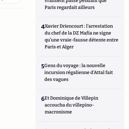
vraiment passé pendant que
Paris regardait ailleurs
4
Xavier Driencourt : l’arrestation
du chef de la DZ Mafia ne signe
qu’une vraie-fausse détente entre
Paris et Alger
5
Gens du voyage : la nouvelle
incursion régalienne d'Attal fait
des vagues
6
Et Dominique de Villepin
accoucha du villepino-
macronisme