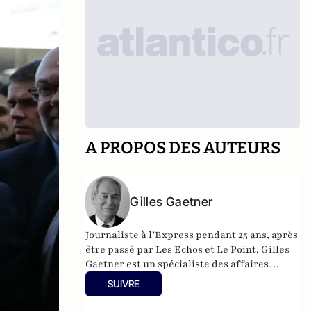
A PROPOS DES AUTEURS
Gilles Gaetner
Journaliste à l’Express pendant 25 ans, après
être passé par Les Echos et Le Point, Gilles
Gaetner est un spécialiste des affaires
politico-financières. Il a consacré un
SUIVRE
ouvrage remarqué au président de la
République, Les 100 jours de Macron