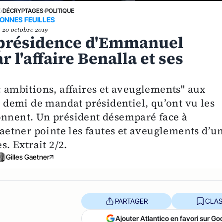
E
›
DÉCRYPTAGES
›
POLITIQUE
ONNES FEUILLES
20 octobre 2019
 présidence d'Emmanuel
 l'affaire Benalla et ses
: ambitions, affaires et aveuglements" aux
et demi de mandat présidentiel, qu’ont vu les
onnent. Un président désemparé face à
 Gaetner pointe les fautes et aveuglements d’u
s. Extrait 2/2.
Gilles Gaetner
PARTAGER
CLAS
Ajouter Atlantico en favori sur Go